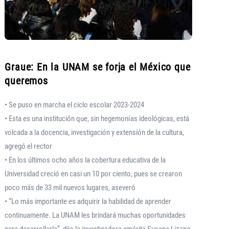
Graue: En la UNAM se forja el México que
queremos
• Se puso en marcha el ciclo escolar 2023-2024
• Esta es una institución que, sin hegemonías ideológicas, está
volcada a la docencia, investigación y extensión de la cultura,
agregó el rector
• En los últimos ocho años la cobertura educativa de la
Universidad creció en casi un 10 por ciento, pues se crearon
poco más de 33 mil nuevos lugares, aseveró
• “Lo más importante es adquirir la habilidad de aprender
continuamente. La UNAM les brindará muchas oportunidades
para desarrollarla”, dijo la investigadora emérita Susana Lizano