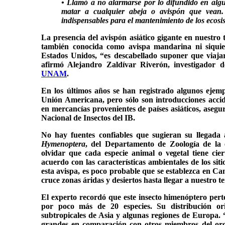
• Llamó a no alarmarse por lo difundido en alg
matar a cualquier abeja o avispón que vean.
indispensables para el mantenimiento de los ecosi
La presencia del avispón asiático gigante en nuestro t
también conocida como avispa mandarina ni siquie
Estados Unidos, “es descabellado suponer que viajar
afirmó Alejandro Zaldívar Riverón, investigador 
UNAM
.
En los últimos años se han registrado algunos ejem
Unión Americana, pero sólo son introducciones accide
en mercancías provenientes de países asiáticos, asegur
Nacional de Insectos del IB.
No hay fuentes confiables que sugieran su llegada a 
Hymenoptera
, del Departamento de Zoología de la 
olvidar que cada especie animal o vegetal tiene cier
acuerdo con las características ambientales de los sit
esta avispa, es poco probable que se establezca en Can
cruce zonas áridas y desiertos hasta llegar a nuestro te
El experto recordó que este insecto himenóptero per
por poco más de 20 especies. Su distribución ori
subtropicales de Asia y algunas regiones de Europa.
grandes en comparación con otros miembros del o