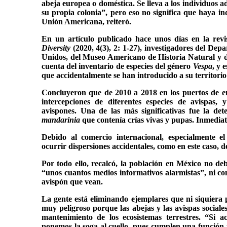
abeja europea o doméstica. Se lleva a los individuos a
su propia colonia”, pero eso no significa que haya ind
Unión Americana, reiteró.
En un artículo publicado hace unos días en la revis
Diversity
(2020, 4(3), 2: 1-27), investigadores del De
Unidos, del Museo Americano de Historia Natural y d
cuenta del inventario de especies del género
Vespa
, y 
que accidentalmente se han introducido a su territorio 
Concluyeron que de 2010 a 2018 en los puertos de 
intercepciones de diferentes especies de avispas
avispones. Una de las más significativas fue la d
mandarinia
que contenía crías vivas y pupas. Inmedia
Debido al comercio internacional, especialmente e
ocurrir dispersiones accidentales, como en este caso, d
Por todo ello, recalcó, la población en México no de
“unos cuantos medios informativos alarmistas”, ni c
avispón que vean.
La gente está eliminando ejemplares que ni siquiera
muy peligroso porque las abejas y las avispas sociales
mantenimiento de los ecosistemas terrestres. “Si 
ponemos la soga al cuello, pues cumplen una función 