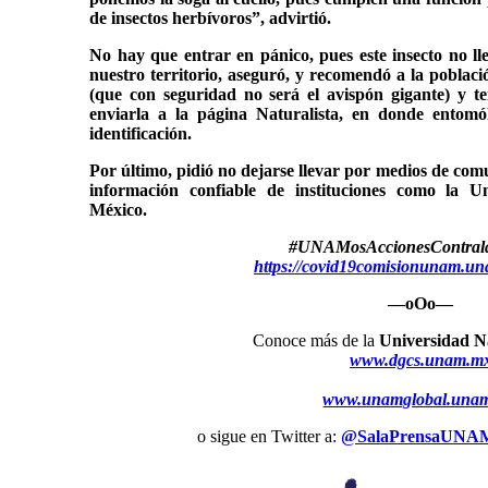
de insectos herbívoros”, advirtió.
No hay que entrar en pánico, pues este insecto no ll
nuestro territorio, aseguró, y recomendó a la poblac
(que con seguridad no será el avispón gigante) y te
enviarla a la página Naturalista, en donde entom
identificación.
Por último, pidió no dejarse llevar por medios de comu
información confiable de instituciones como la 
México.
#UNAMosAccionesContral
https://covid19comisionunam.un
—oOo—
Conoce más de la
Universidad N
www.dgcs.unam.m
www.unamglobal.una
o sigue en Twitter a:
@SalaPrensaUNA