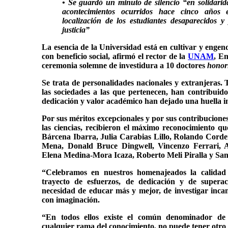
• Se guardó un minuto de silencio “en solidarida
acontecimientos ocurridos hace cinco años 
localización de los estudiantes desaparecidos y
justicia”
La esencia de la Universidad está en cultivar y engen
con beneficio social, afirmó el rector de la
UNAM
, En
ceremonia solemne de investidura a 10 doctores
honor
Se trata de personalidades nacionales y extranjeras.
las sociedades a las que pertenecen, han contribuid
dedicación y valor académico han dejado una huella i
Por sus méritos excepcionales y por sus contribuciones a
las ciencias, recibieron el máximo reconocimiento que
Bárcena Ibarra, Julia Carabias Lillo, Rolando Cord
Mena, Donald Bruce Dingwell, Vincenzo Ferrari, A
Elena Medina-Mora Icaza, Roberto Meli Piralla y Sa
“Celebramos en nuestros homenajeados la calidad 
trayecto de esfuerzos, de dedicación y de superac
necesidad de educar más y mejor, de investigar inca
con imaginación.
“En todos ellos existe el común denominador de 
cualquier rama del conocimiento, no puede tener otro 