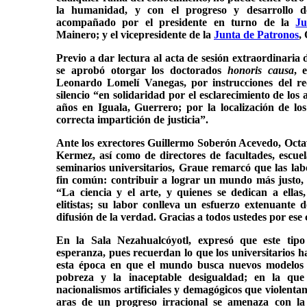
la humanidad, y con el progreso y desarrollo de
acompañado por el presidente en turno de la
Ju
Mainero; y el vicepresidente de la
Junta de Patronos
,
Previo a dar lectura al acta de sesión extraordinaria 
se aprobó otorgar los doctorados
honoris causa
, 
Leonardo Lomelí Vanegas, por instrucciones del re
silencio “en solidaridad por el esclarecimiento de los
años en Iguala, Guerrero; por la localización de lo
correcta impartición de justicia”.
Ante los exrectores Guillermo Soberón Acevedo, Oct
Kermez, así como de directores de facultades, escuela
seminarios universitarios, Graue remarcó que las la
fin común: contribuir a lograr un mundo más justo, e
“La ciencia y el arte, y quienes se dedican a ella
elitistas; su labor conlleva un esfuerzo extenuante
difusión de la verdad. Gracias a todos ustedes por es
En la Sala Nezahualcóyotl, expresó que este tip
esperanza, pues recuerdan lo que los universitarios h
esta época en que el mundo busca nuevos modelos 
pobreza y la inaceptable desigualdad; en la que
nacionalismos artificiales y demagógicos que violenta
aras de un progreso irracional se amenaza con la 