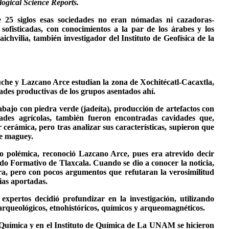
ogical Science Reports.
 25 siglos esas sociedades no eran nómadas ni cazadoras-
 sofisticadas, con conocimientos a la par de los árabes y los
chvilia, también investigador del Instituto de Geofísica de la
che y Lazcano Arce estudian la zona de Xochitécatl-Cacaxtla,
ades productivas de los grupos asentados ahí.
bajo con piedra verde (jadeíta), producción de artefactos con
ades agrícolas, también fueron encontradas cavidades que,
 cerámica, pero tras analizar sus características, supieron que
de maguey.
 polémica, reconoció Lazcano Arce, pues era atrevido decir
do Formativo de Tlaxcala. Cuando se dio a conocer la noticia,
ra, pero con pocos argumentos que refutaran la verosimilitud
cias aportadas.
expertos decidió profundizar en la investigación, utilizando
rqueológicos, etnohistóricos, químicos y arqueomagnéticos.
 Química y en el Instituto de Química de La UNAM se hicieron