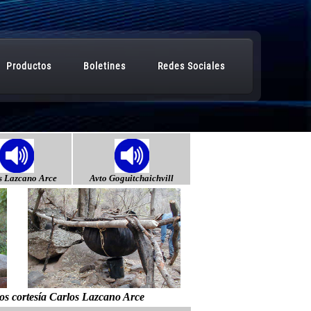
s Lazcano Arce
Avto Goguitchaichvill
os cortesía Carlos Lazcano Arce