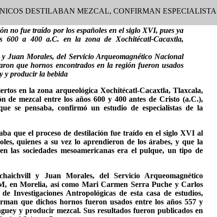
ÁNICOS DESTILABAN MEZCAL, CONFIRMAN ESPECIALISTA
ión no fue traído por los españoles en el siglo XVI, pues ya
s 600 a 400 a.C. en la zona de Xochitécatl-Cacaxtla,
l y Juan Morales, del Servicio Arqueomagnético Nacional
on que hornos encontrados en la región fueron usados
 y producir la bebida
ertos en la zona arqueológica Xochitécatl-Cacaxtla, Tlaxcala,
n de mezcal entre los años 600 y 400 antes de Cristo (a.C.),
que se pensaba, confirmó un estudio de especialistas de la
ba que el proceso de destilación fue traído en el siglo XVI al
es, quienes a su vez lo aprendieron de los árabes, y que la
 en las sociedades mesoamericanas era el pulque, un tipo de
haichvill y Juan Morales, del Servicio Arqueomagnético
, en Morelia, así como Mari Carmen Serra Puche y Carlos
 de Investigaciones Antropológicas de esta casa de estudios,
firman que dichos hornos fueron usados entre los años 557 y
guey y producir mezcal. Sus resultados fueron publicados en