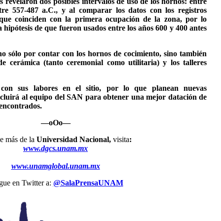
s revelaron dos posibles intervalos de uso de los hornos: entre
tre 557-487 a.C., y al comparar los datos con los registros
que coinciden con la primera ocupación de la zona, por lo
a hipótesis de que fueron usados entre los años 600 y 400 antes
no sólo por contar con los hornos de cocimiento, sino también
e cerámica (tanto ceremonial como utilitaria) y los talleres
con sus labores en el sitio, por lo que planean nuevas
incluirá al equipo del SAN para obtener una mejor datación de
 encontrados.
—oOo—
 más de la
Universidad Nacional,
visita
:
www.dgcs.unam.mx
www.unamglobal.unam.mx
igue en Twitter a:
@SalaPrensaUNAM