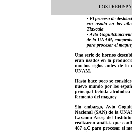
LOS PREHISP
• El proceso de destilac
era usado en los año
Tlaxcala
• Avto Goguitchaichvil
de la UNAM, comprobar
para procesar el maguey
Una serie de hornos descubi
eran usados en la producció
muchos siglos antes de lo 
UNAM.
Hasta hace poco se considera
nuevo mundo por los español
principal bebida alcohólica
fermento del maguey.
Sin embargo, Avto Goguitc
Nacional (SAN) de la UNAM
Lazcano Arce, del Instituto
realizaron análisis que con
487 a.C para procesar el ma