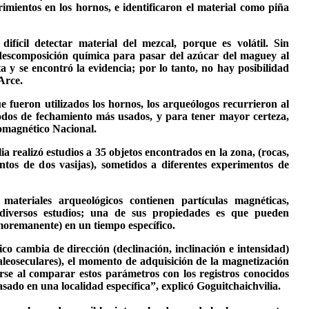
imientos en los hornos, e identificaron el material como piña
difícil detectar material del mezcal, porque es volátil. Sin
escomposición química para pasar del azúcar del maguey al
a y se encontró la evidencia; por lo tanto, no hay posibilidad
Arce.
 fueron utilizados los hornos, los arqueólogos recurrieron al
odos de fechamiento más usados, y para tener mayor certeza,
omagnético Nacional.
a realizó estudios a 35 objetos encontrados en la zona, (rocas,
tos de dos vasijas), sometidos a diferentes experimentos de
ateriales arqueológicos contienen partículas magnéticas,
iversos estudios; una de sus propiedades es que pueden
moremanente) en un tiempo específico.
 cambia de dirección (declinación, inclinación e intensidad)
aleoseculares), el momento de adquisición de la magnetización
se al comparar estos parámetros con los registros conocidos
sado en una localidad específica”, explicó Goguitchaichvilia.