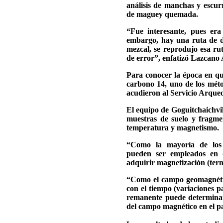
análisis de manchas y escurr
de maguey quemada.
“Fue interesante, pues era 
embargo, hay una ruta de d
mezcal, se reprodujo esa rut
de error”, enfatizó Lazcano 
Para conocer la época en que
carbono 14, uno de los mét
acudieron al Servicio Arque
El equipo de Goguitchaichvili
muestras de suelo y fragmen
temperatura y magnetismo.
“Como la mayoría de los m
pueden ser empleados en d
adquirir magnetización (ter
“Como el campo geomagnético
con el tiempo (variaciones p
remanente puede determinar
del campo magnético en el pa