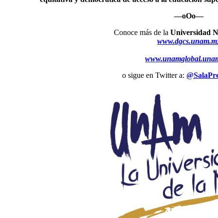
—oOo—
Conoce más de la
Universidad N
www.dgcs.unam.m
www.unamglobal.una
o sigue en Twitter a:
@SalaP