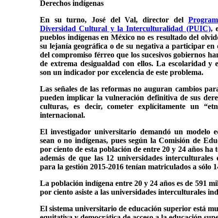
Derechos indígenas
En su turno, José del Val, director del
Program
Diversidad Cultural y la Interculturalidad (PUIC)
, 
pueblos indígenas en México no es resultado del olvido
su lejanía geográfica o de su negativa a participar en 
del compromiso férreo que los sucesivos gobiernos 
de extrema desigualdad con ellos. La escolaridad y el
son un indicador por excelencia de este problema.
Las señales de las reformas no auguran cambios para 
pueden implicar la vulneración definitiva de sus der
culturas, es decir, cometer explícitamente un “etno
internacional.
El investigador universitario demandó un modelo eq
sean o no indígenas, pues según la Comisión de Educ
por ciento de esta población de entre 20 y 24 años ha 
además de que las 12 universidades interculturales 
para la gestión 2015-2016 tenían matriculados a sólo 
La población indígena entre 20 y 24 años es de 591 mil
por ciento asiste a las universidades interculturales in
El sistema universitario de educación superior está muy
equitativa y democrática de acceso a la educación supe