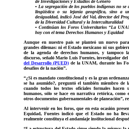
de Investigaciones y Estudios de Género
• La segregación de los pueblos indígenas no se 
lingüística o su lejanía geográfica, sino a 
desigualdad, indicó José del Val, director del Pr
de la Diversidad Cultural y la Interculturalidad
• Continúan los Foros Universitarios “La UNAM
hoy con el tema Derechos Humanos y Equidad
Aunque en nuestro país se planteó un nuevo parad
grandes dilemas: ni el Estado mexicano ni sus gobier
de la agenda de derechos humanos, y tampoco l
discurso, señaló Mario Luis Fuentes, investigador de
del Desarrollo (PUED)
de la UNAM, durante los For
desafíos de la nación”.
“¿Si es mandato constitucional y es la gran ordenanz
se ha asumido?, preguntó el también miembro de 
cuando todos los textos oficiales formales hacen
humanos, sólo se hace en narrativa retórica, como 
otros documentos gubernamentales de planeación”, re
Al intervenir en los foros, que en esta ocasión pre
Equidad, Fuentes indicó que el Estado no ha lle
realmente constituya el andamiaje institucional despué
“La estructura del Estado sigue siendo la misma; l