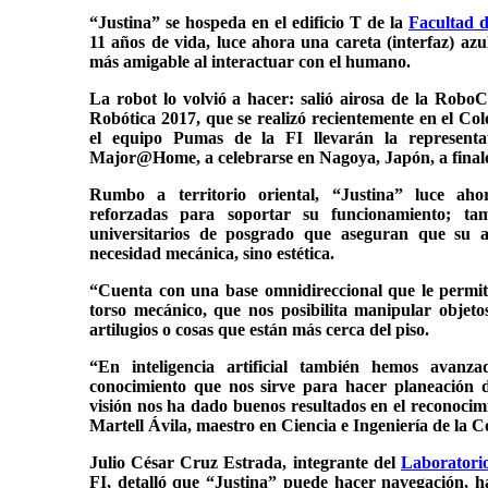
“Justina” se hospeda en el edificio T de la
Facultad d
11 años de vida, luce ahora una careta (interfaz) azu
más amigable al interactuar con el humano.
La robot lo volvió a hacer: salió airosa de la R
Robótica 2017, que se realizó recientemente en el Cole
el equipo Pumas de la FI llevarán la represen
Major@Home, a celebrarse en Nagoya, Japón, a finales
Rumbo a territorio oriental, “Justina” luce ah
reforzadas para soportar su funcionamiento; tam
universitarios de posgrado que aseguran que su 
necesidad mecánica, sino estética.
“Cuenta con una base omnidireccional que le permite
torso mecánico, que nos posibilita manipular objeto
artilugios o cosas que están más cerca del piso.
“En inteligencia artificial también hemos avan
conocimiento que nos sirve para hacer planeación d
visión nos ha dado buenos resultados en el reconocim
Martell Ávila, maestro en Ciencia e Ingeniería de la C
Julio César Cruz Estrada, integrante del
Laboratorio
FI, detalló que “Justina” puede hacer navegación, ha