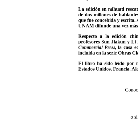
La edición en náhuatl rescata
de dos millones de hablantes
que fue concebida y escrita. 
UNAM difunde una vez más es
Respecto a la edición chin
profesores Sun Jiakun y Li 
Commercial Press,
la casa e
incluida en la serie Obras C
El libro ha sido leído por
Estados Unidos, Francia, Alem
Conoce
o s