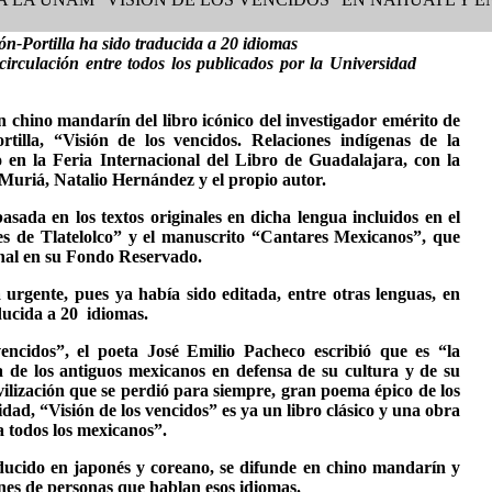
n-Portilla ha sido traducida a 20 idiomas
circulación entre todos los publicados por la Universidad
n chino mandarín del libro icónico del investigador emérito de
illa, “Visión de los vencidos. Relaciones indígenas de la
 en la Feria Internacional del Libro de Guadalajara, con la
Muriá, Natalio Hernández y el propio autor.
asada en los textos originales en dicha lengua incluidos en el
es de Tlatelolco” y el manuscrito “Cantares Mexicanos”, que
onal en su Fondo Reservado.
 urgente, pues ya había sido editada, entre otras lenguas, en
aducida a 20 idiomas.
encidos”, el poeta José Emilio Pacheco escribió que es “la
ca de los antiguos mexicanos en defensa de su cultura y de su
vilización que se perdió para siempre, gran poema épico de los
dad, “Visión de los vencidos” es ya un libro clásico y una obra
a todos los mexicanos”.
ducido en japonés y coreano, se difunde en chino mandarín y
ones de personas que hablan esos idiomas.