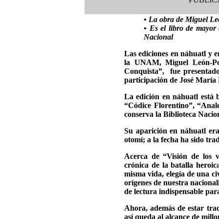
• La obra de Miguel Leó
• Es el libro de mayor 
Nacional
Las ediciones en náhuatl y e
la UNAM, Miguel León-Port
Conquista”, fue presentado
participación de José María 
La edición en náhuatl está b
“Códice Florentino”, “Anal
conserva la Biblioteca Naci
Su aparición en náhuatl era
otomí; a la fecha ha sido tr
Acerca de “Visión de los v
crónica de la batalla heroi
misma vida, elegía de una ci
orígenes de nuestra nacionali
de lectura indispensable par
Ahora, además de estar tra
así queda al alcance de mill