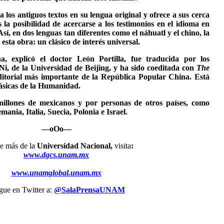
 los antiguos textos en su lengua original y ofrece a sus cerca
 la posibilidad de acercarse a los testimonios en el idioma en
Así, en dos lenguas tan diferentes como el náhuatl y el chino, la
ta obra: un clásico de interés universal.
a, explicó el doctor León Portilla, fue traducida por los
Ni, de la Universidad de Beijing, y ha sido coeditada con
The
ditorial más importante de la República Popular China. Está
lásicas de la Humanidad.
 millones de mexicanos y por personas de otros países, como
ania, Italia, Suecia, Polonia e Israel.
—oOo—
 más de la
Universidad Nacional,
visita
:
www.dgcs.unam.mx
www.unamglobal.unam.mx
igue en Twitter a:
@SalaPrensaUNAM