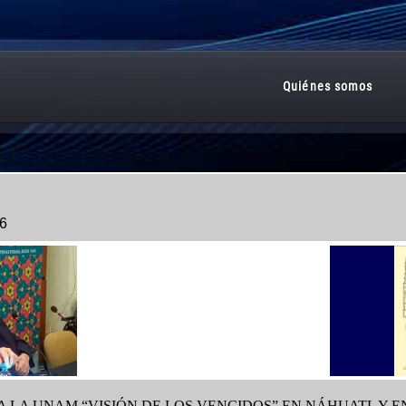
6
A LA UNAM “VISIÓN DE LOS VENCIDOS” EN NÁHUATL Y E