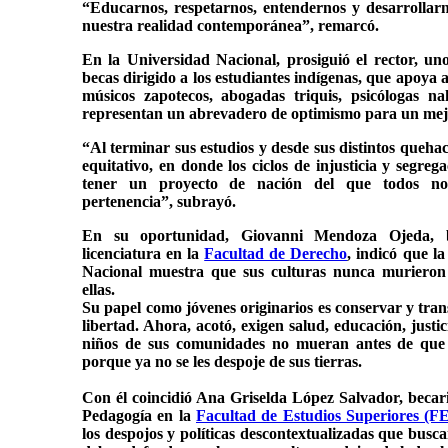
“Educarnos, respetarnos, entendernos y desarrollarn
nuestra realidad contemporánea”, remarcó.
En la Universidad Nacional, prosiguió el rector, uno
becas dirigido a los estudiantes indígenas, que apoya
músicos zapotecos, abogadas triquis, psicólogas nah
representan un abrevadero de optimismo para un mej
“Al terminar sus estudios y desde sus distintos queha
equitativo, en donde los ciclos de injusticia y segre
tener un proyecto de nación del que todos nos
pertenencia”, subrayó.
En su oportunidad, Giovanni Mendoza Ojeda, b
licenciatura en la
Facultad de Derecho
, indicó que la
Nacional muestra que sus culturas nunca murieron 
ellas.
Su papel como jóvenes originarios es conservar y tr
libertad. Ahora, acotó, exigen salud, educación, justi
niños de sus comunidades no mueran antes de que
porque ya no se les despoje de sus tierras.
Con él coincidió Ana Griselda López Salvador, becari
Pedagogía en la
Facultad de Estudios Superiores (F
los despojos y políticas descontextualizadas que busc