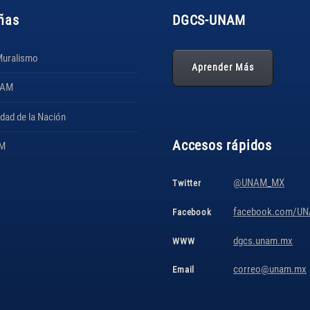
ñas
DGCS
-UNAM
Muralismo
Aprender Más
NAM
idad de la Nación
Accesos rápidos
AM
@UNAM_MX
Twitter
facebook.com/UNA
Facebook
dgcs.unam.mx
WWW
correo@unam.mx
Email