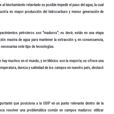
 al hinchamiento retardado es posible impedir el paso del agua, la cual
aduciría en mayor producción del hidrocarburo y menor generación de
acimientos petroleros son “maduros”; es decir, están en una etapa
ción masiva de agua para mantener la extracción y, en consecuencia,
n necesarias este tipo de tecnologías.
ue hay muchos en el mundo, y en México son la mayoría; se ofrece una
temperatura, dureza y salinidad de los campos en nuestro país, destacó
mportante que posiciona a la USIP en un punto relevante dentro de la
 busca resolver una problemática común en campos maduros: utilizar