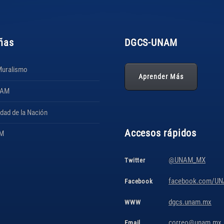
ñas
DGCS
-UNAM
Muralismo
Aprender Más
NAM
idad de la Nación
Accesos rápidos
AM
@UNAM_MX
Twitter
facebook.com/UNA
Facebook
dgcs.unam.mx
WWW
correo@unam.mx
Email