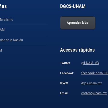
ñas
DGCS
-UNAM
Muralismo
Aprender Más
NAM
idad de la Nación
Accesos rápidos
AM
@UNAM_MX
Twitter
facebook.com/UNA
Facebook
dgcs.unam.mx
WWW
correo@unam.mx
Email