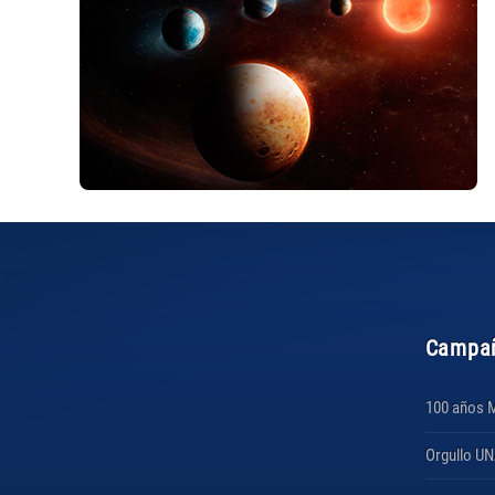
Campa
100 años 
Orgullo U