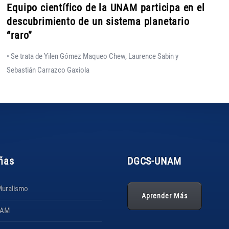
Equipo científico de la UNAM participa en el
descubrimiento de un sistema planetario
“raro”
• Se trata de Yilen Gómez Maqueo Chew, Laurence Sabin y
Sebastián Carrazco Gaxiola
ñas
DGCS
-UNAM
Muralismo
Aprender Más
NAM