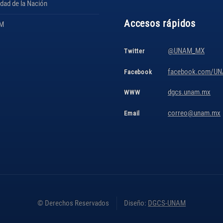
idad de la Nación
Accesos rápidos
AM
@UNAM_MX
Twitter
facebook.com/UNA
Facebook
dgcs.unam.mx
WWW
correo@unam.mx
Email
© Derechos Reservados
Diseño:
DGCS-UNAM