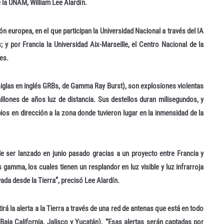
 la UNAM, William Lee Alardín.
n europea, en el que participan la Universidad Nacional a través del IA
y por Francia la Universidad Aix-Marseille, el Centro Nacional de la
es.
iglas en inglés GRBs, de Gamma Ray Burst), son explosiones violentas
llones de años luz de distancia. Sus destellos duran milisegundos, y
ios en dirección a la zona donde tuvieron lugar en la inmensidad de la
de ser lanzado en junio pasado gracias a un proyecto entre Francia y
s gamma, los cuales tienen un resplandor en luz visible y luz infrarroja
ada desde la Tierra”, precisó Lee Alardín.
irá la alerta a la Tierra a través de una red de antenas que está en todo
Baja California, Jalisco y Yucatán). “Esas alertas serán captadas por