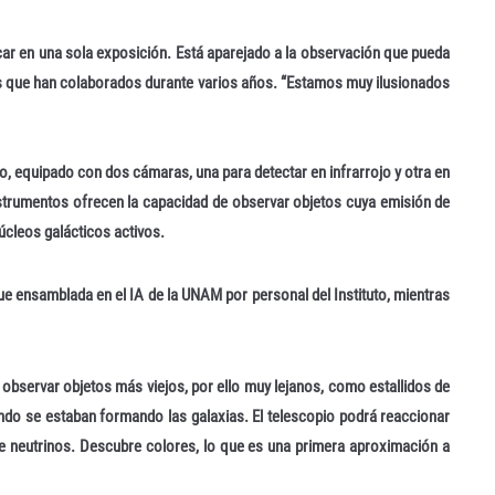
car en una sola exposición. Está aparejado a la observación que pueda
ones que han colaborados durante varios años. “Estamos muy ilusionados
, equipado con dos cámaras, una para detectar en infrarrojo y otra en
instrumentos ofrecen la capacidad de observar objetos cuya emisión de
úcleos galácticos activos.
ue ensamblada en el IA de la UNAM por personal del Instituto, mientras
 de observar objetos más viejos, por ello muy lejanos, como estallidos de
do se estaban formando las galaxias. El telescopio podrá reaccionar
de neutrinos. Descubre colores, lo que es una primera aproximación a