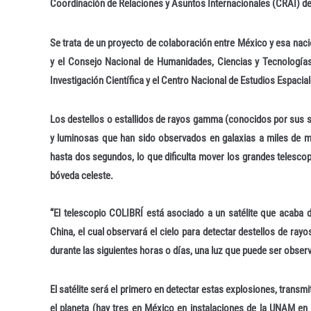
Coordinación de Relaciones y Asuntos Internacionales (CRAI) de
Se trata de un proyecto de colaboración entre México y esa nació
y el Consejo Nacional de Humanidades, Ciencias y Tecnologías; 
Investigación Científica y el Centro Nacional de Estudios Espacial
Los destellos o estallidos de rayos gamma (conocidos por sus s
y luminosas que han sido observados en galaxias a miles de mi
hasta dos segundos, lo que dificulta mover los grandes telescop
bóveda celeste.
“El telescopio COLIBRÍ está asociado a un satélite que acaba 
China, el cual observará el cielo para detectar destellos de rayo
durante las siguientes horas o días, una luz que puede ser observ
El satélite será el primero en detectar estas explosiones, transmit
el planeta (hay tres en México en instalaciones de la UNAM en 