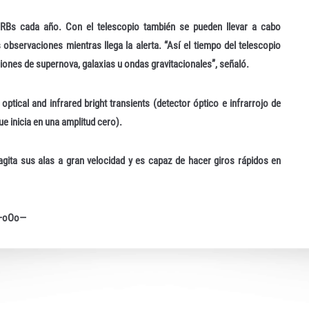
GRBs cada año. Con el telescopio también se pueden llevar a cabo
bservaciones mientras llega la alerta. “Así el tiempo del telescopio
ones de supernova, galaxias u ondas gravitacionales”, señaló.
optical and infrared bright transients (detector óptico e infrarrojo de
ue inicia en una amplitud cero).
agita sus alas a gran velocidad y es capaz de hacer giros rápidos en
—oOo—