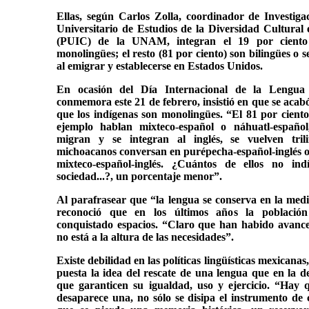
Ellas, según Carlos Zolla, coordinador de Investig
Universitario de Estudios de la Diversidad Cultural 
(PUIC) de la UNAM, integran el 19 por ciento 
monolingües; el resto (81 por ciento) son bilingües o s
al emigrar y establecerse en Estados Unidos.
En ocasión del Día Internacional de la Lengua
conmemora este 21 de febrero, insistió en que se acabó
que los indígenas son monolingües. “El 81 por ciento
ejemplo hablan mixteco-español o náhuatl-españo
migran y se integran al inglés, se vuelven tril
michoacanos conversan en purépecha-español-inglés o
mixteco-español-inglés. ¿Cuántos de ellos no in
sociedad...?, un porcentaje menor”.
Al parafrasear que “la lengua se conserva en la med
reconoció que en los últimos años la población
conquistado espacios. “Claro que han habido avances
no está a la altura de las necesidades”.
Existe debilidad en las políticas lingüísticas mexicana
puesta la idea del rescate de una lengua que en la d
que garanticen su igualdad, uso y ejercicio. “Hay q
desaparece una, no sólo se disipa el instrumento de