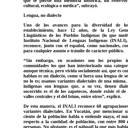
que se pierde una memoria histórica, un reservor
cultural, ecológica o médica”, subrayó.
Lengua, no dialecto
Uno de los avances para la diversidad de lo
establecimiento, hace 12 años, de la Ley Gen
Lingüísticos de los Pueblos Indígenas (lo que moti
Instituto Nacional de Lenguas Indígenas (INALI),
reconoce, junto con el español, como nacionales, co
para cualquier asunto o trámite de carácter público.
“Sin embargo, en ocasiones son los propios in
comunidades los que han interiorizado una categorí
aunque técnica, pero vivida socialmente así, que es co
hablan es un dialecto, como si fuera una lengua de s
no lo es; usamos variantes dialectales de una misma. 
indígenas son lenguas que, a su vez, tienen dial
socorrido es el de los zapotecos, donde existe el de l
valles centrales y el del Istmo, entre otros”, explicó.
De esta manera, el INALI reconoce 68 agrupaciones 
variantes dialectales. En Yucatán, por mencionar 
ciento de la población habla o entiende maya, el m
respecto a la cantidad de población, con entre 800 
personas. No obstante, es el náhuatl la que más habla