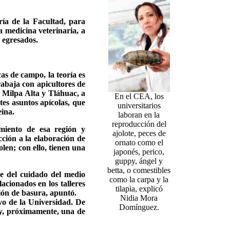
ría de la Facultad, para
a medicina veterinaria, a
s egresados.
cas de campo, la teoría es
abaja con apicultores de
, Milpa Alta y Tláhuac, a
En el CEA, los
ntes asuntos apícolas, que
universitarios
eina.
laboran en la
reproducción del
imiento de esa región y
ajolote, peces de
cción a la elaboración de
ornato como el
len; con ello, tienen una
japonés, perico,
guppy, ángel y
betta, o comestibles
e del cuidado del medio
como la carpa y la
acionados en los talleres
tilapia, explicó
ión de basura, apuntó.
Nidia Mora
oyo de la Universidad. De
Domínguez.
a y, próximamente, una de