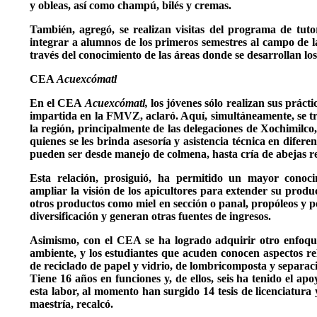
y obleas, así como champú, bilés y cremas.
También, agregó, se realizan visitas del programa de tuto
integrar a alumnos de los primeros semestres al campo de l
través del conocimiento de las áreas donde se desarrollan lo
CEA
Acuexcómatl
En el CEA
Acuexcómatl,
los jóvenes sólo realizan sus prácti
impartida en la FMVZ, aclaró. Aquí, simultáneamente, se tr
la región, principalmente de las delegaciones de Xochimilco
quienes se les brinda asesoría y asistencia técnica en difere
pueden ser desde manejo de colmena, hasta cría de abejas r
Esta relación, prosiguió, ha permitido un mayor conoc
ampliar la visión de los apicultores para extender su produ
otros productos como miel en sección o panal, propóleos y po
diversificación y generan otras fuentes de ingresos.
Asimismo, con el CEA se ha logrado adquirir otro enfoqu
ambiente, y los estudiantes que acuden conocen aspectos rel
de reciclado de papel y vidrio, de lombricomposta y separac
Tiene 16 años en funciones y, de ellos, seis ha tenido el ap
esta labor, al momento han surgido 14 tesis de licenciatur
maestría, recalcó.