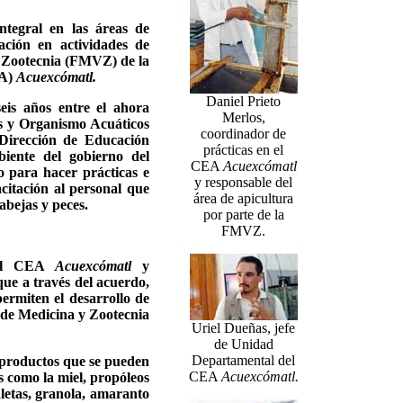
tegral en las áreas de
ación en actividades de
y Zootecnia (FMVZ) de la
EA)
Acuexcómatl.
Daniel Prieto
eis años entre el ahora
Merlos,
s y Organismo Acuáticos
coordinador de
Dirección de Educación
prácticas en el
iente del gobierno del
CEA
Acuexcómatl
o para hacer prácticas e
y responsable del
acitación al personal que
área de apicultura
abejas y peces.
por parte de la
FMVZ.
n el CEA
Acuexcómatl
y
ue a través del acuerdo,
ermiten el desarrollo de
s de Medicina y Zootecnia
Uriel Dueñas, jefe
de Unidad
Departamental del
s productos que se pueden
CEA
Acuexcómatl.
s como la miel, propóleos
aletas, granola, amaranto