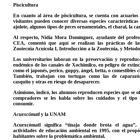
Piscicultura
En cuanto al área de piscicultura, se cuenta con acuarios
visitantes pueden conocer diversas especies características
ajolote, algunos tipos de peces ornamentales, el charal, la ca
Al respecto, Nidia Mora Domínguez, ayudante del profes
CEA, comentó que aquí se realizan las prácticas de la
Zootecnia Acuícola I, Introducción a la Zootecnia, y Metodo
Los universitarios laboran en la preservación y reproducc
endémico de los canales de Xochimilco, en peligro de extin
como el japonés, perico, guppy, ángel, betta, o comestibles c
También, trabajan con tortugas como las de caparazón
casquito y otras en riesgo de desaparecer.
Asimismo, indicó, los alumnos reproducen especies que se of
compradores se les habla sobre los cuidados y el tipo
consumir.
Acuexcómatl
y la UNAM
Acuexcómatl significa “tinaja donde brota el agua”, e
actividades de educación ambiental en 1995, con el propósi
habitantes sobre la problemática ambiental.