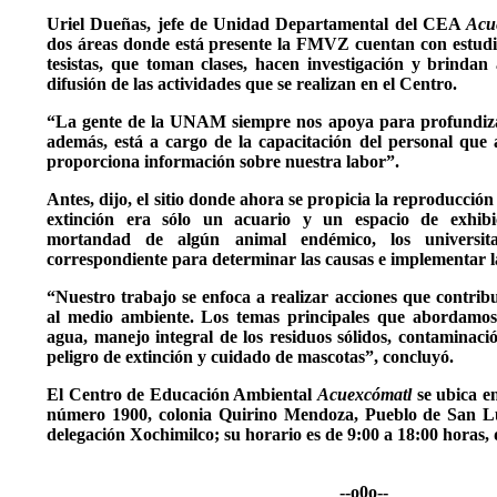
Uriel Dueñas, jefe de Unidad Departamental del CEA
Acu
dos áreas donde está presente la FMVZ cuentan con estudian
tesistas, que toman clases, hacen investigación y brindan
difusión de las actividades que se realizan en el Centro.
“La gente de la UNAM siempre nos apoya para profundiza
además, está a cargo de la capacitación del personal que a
proporciona información sobre nuestra labor”.
Antes, dijo, el sitio donde ahora se propicia la reproducción
extinción era sólo un acuario y un espacio de exhibi
mortandad de algún animal endémico, los universita
correspondiente para determinar las causas e implementar l
“Nuestro trabajo se enfoca a realizar acciones que contrib
al medio ambiente. Los temas principales que abordamos s
agua, manejo integral de los residuos sólidos, contaminaci
peligro de extinción y cuidado de mascotas”, concluyó.
El Centro de Educación Ambiental
Acuexcómatl
se ubica e
número 1900, colonia Quirino Mendoza, Pueblo de San Lui
delegación Xochimilco; su horario es de 9:00 a 18:00 horas, 
--o0o--