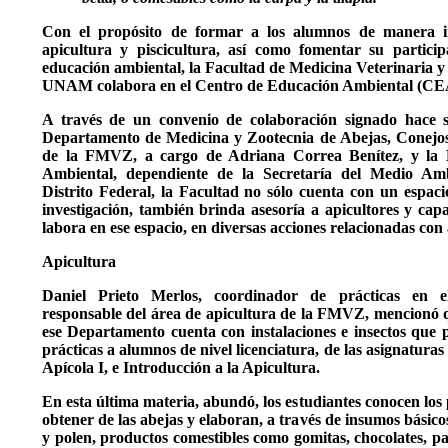
Con el propósito de formar a los alumnos de manera in
apicultura y piscicultura, así como fomentar su particip
educación ambiental, la Facultad de Medicina Veterinaria 
UNAM colabora en el Centro de Educación Ambiental (C
A través de un convenio de colaboración signado hace s
Departamento de Medicina y Zootecnia de Abejas, Conejo
de la FMVZ, a cargo de Adriana Correa Benítez, y la 
Ambiental, dependiente de la Secretaría del Medio Amb
Distrito Federal, la Facultad no sólo cuenta con un espaci
investigación, también brinda asesoría a apicultores y cap
labora en ese espacio, en diversas acciones relacionadas con 
Apicultura
Daniel Prieto Merlos, coordinador de prácticas e
responsable del área de apicultura de la FMVZ, mencionó q
ese Departamento cuenta con instalaciones e insectos que p
prácticas a alumnos de nivel licenciatura, de las asignatura
Apícola I, e Introducción a la Apicultura.
En esta última materia, abundó, los estudiantes conocen lo
obtener de las abejas y elaboran, a través de insumos básico
y polen, productos comestibles como gomitas, chocolates, p